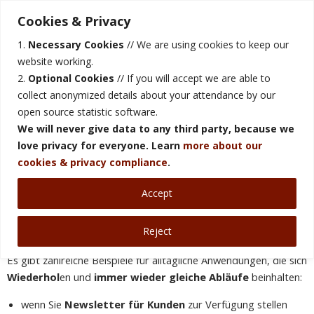
sympley.net
Cookies & Privacy
IT, Administration, Webdesign, Hosting
1.
Necessary Cookies
// We are using cookies to keep our
website working.
2.
Optional Cookies
// If you will accept we are able to
collect anonymized details about your attendance by our
Home
open source statistic software.
We will never give data to any third party, because we
Über Uns
love privacy for everyone. Learn
more about our
cookies & privacy compliance
.
Services
Accept
Kontakt
Reject
Support
Es gibt zahlreiche Beispiele für alltägliche Anwendungen, die sich
Wiederhol
en und
immer wieder gleiche Abläufe
beinhalten:
wenn Sie
Newsletter für Kunden
zur Verfügung stellen